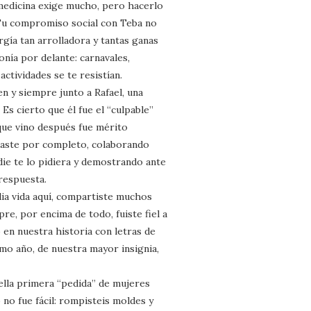
 medicina exige mucho, pero hacerlo
 Tu compromiso social con Teba no
ergía tan arrolladora y tantas ganas
ponía por delante: carnavales,
ctividades se te resistían.
n y siempre junto a Rafael, una
 Es cierto que él fue el “culpable”
que vino después fue mérito
anaste por completo, colaborando
die te lo pidiera y demostrando ante
respuesta.
ia vida aquí, compartiste muchos
, por encima de todo, fuiste fiel a
 en nuestra historia con letras de
imo año, de nuestra mayor insignia,
uella primera “pedida” de mujeres
 no fue fácil: rompisteis moldes y