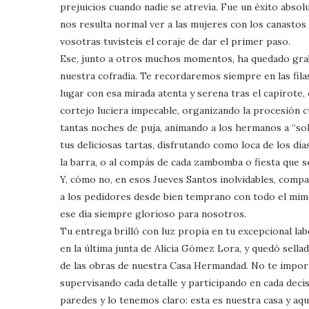
prejuicios cuando nadie se atrevía. Fue un éxito absolu
nos resulta normal ver a las mujeres con los canastos
vosotras tuvisteis el coraje de dar el primer paso.
Ese, junto a otros muchos momentos, ha quedado gra
nuestra cofradía. Te recordaremos siempre en las fil
lugar con esa mirada atenta y serena tras el capirote
cortejo luciera impecable, organizando la procesión 
tantas noches de puja, animando a los hermanos a “solt
tus deliciosas tartas, disfrutando como loca de los día
la barra, o al compás de cada zambomba o fiesta que s
Y, cómo no, en esos Jueves Santos inolvidables, compa
a los pedidores desde bien temprano con todo el mim
ese día siempre glorioso para nosotros.
Tu entrega brilló con luz propia en tu excepcional 
en la última junta de Alicia Gómez Lora, y quedó sellad
de las obras de nuestra Casa Hermandad. No te import
supervisando cada detalle y participando en cada deci
paredes y lo tenemos claro: esta es nuestra casa y aq