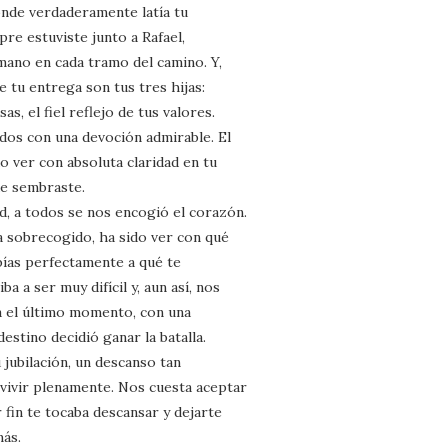
onde verdaderamente latía tu
re estuviste junto a Rafael,
mano en cada tramo del camino. Y,
 tu entrega son tus tres hijas:
as, el fiel reflejo de tus valores.
odos con una devoción admirable. El
o ver con absoluta claridad en tu
ue sembraste.
, a todos se nos encogió el corazón.
a sobrecogido, ha sido ver con qué
bías perfectamente a qué te
 a ser muy difícil y, aun así, nos
ta el último momento, con una
estino decidió ganar la batalla.
 jubilación, un descanso tan
vivir plenamente. Nos cuesta aceptar
fin te tocaba descansar y dejarte
más.