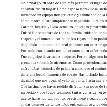
Sin embargo, tu obra de arte más perfecta, el lugar d
corazón, fue tu hogar. Como esposa maravillosa, siemp
formando un equipo indestructible y caminando de la 
como madre, fuiste simplemente impecable. El fruto de
Carmen, Beatriz y Lidia; sencillas, educadas y maravillos
Fuiste la protectora de toda tu familia, cuidando de t
respeto y el inmenso cariño de los tuyos se han podid
despedida: un testimonio real del amor tan enorme q
Por todo eso, cuando nos enteramos de tu enfermedad
Fue un golpe devastador e injusto. Pero si algo nos h
tremenda valentía lo afrontaste. Como profesional sa
enfrentabas; conocías de primera mano que el camino iba
diste una lección inmensa de coraje. Has luchado has
dignidad que nos ponía el vello de punta, hasta que el d
Qué lástima que hayas podido disfrutar tan poco de tu
merecido y que todos teníamos tantas ganas de verte 
que te hayas ido tan pronto, precisamente cuando por 
cuidar después de tantos años entregándote a los de