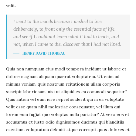
velit.
I went to the woods because I wished to live
deliberately, to front only the essential facts of life,
and see if I could not learn what it had to teach, and
not, when I came to die, discover that I had not lived.
HENRY DAVID THOREAU
Quia non numquam eius modi tempora incidunt ut labore et
dolore magnam aliquam quaerat voluptatem. Ut enim ad
minima veniam, quis nostrum rcitationem ullam corporis
suscipit laboriosam, nisi ut aliquid ex ea commodi sequatur?
Quis autem vel eum iure reprehenderit qui in ea voluptate
velit esse quam nihil molestiae consequatur, vel illum qui
lorem eum fugiat quo voluptas nulla pariatur? At vero eos et
accusamus et iusto odio dignissimos ducimus qui blanditiis
esentium voluptatum deleniti atque corrupti quos dolores et